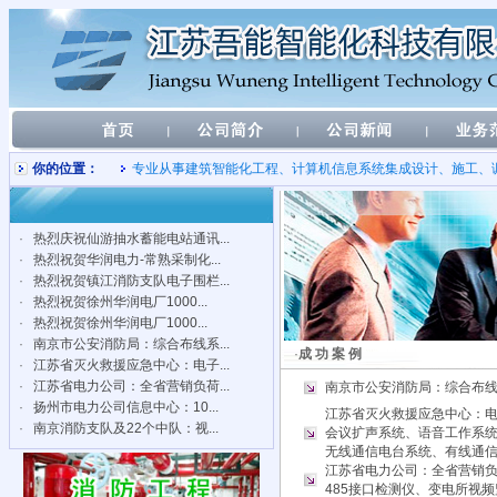
你的位置：
专业从事建筑智能化工程、计算机信息系统集成设计、施工、
·
热烈庆祝仙游抽水蓄能电站通讯...
·
热烈祝贺华润电力-常熟采制化...
·
热烈祝贺镇江消防支队电子围栏...
·
热烈祝贺徐州华润电厂1000...
·
热烈祝贺徐州华润电厂1000...
·
南京市公安消防局：综合布线系...
·
成 功 案 例
·
江苏省灭火救援应急中心：电子...
·
江苏省电力公司：全省营销负荷...
南京市公安消防局：综合布
·
扬州市电力公司信息中心：10...
江苏省灭火救援应急中心：
·
南京消防支队及22个中队：视...
会议扩声系统、语音工作系统
无线通信电台系统、有线通
江苏省电力公司：全省营销
485接口检测仪、变电所视