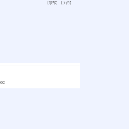
【
顶部
】【
关闭
】
002