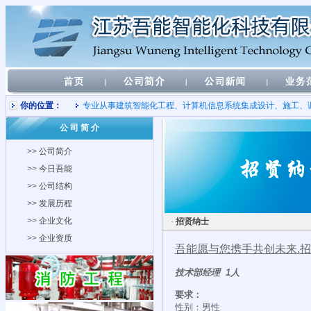
你的位置：
专业从事建筑智能化工程、计算机信息系统集成设计、施工、
公 司 简 介
>>
公司简介
>>
今日吾能
>>
公司结构
>>
发展历程
>>
企业文化
·
招贤纳士
>>
企业资质
吾能愿与您携手共创未来
.
招
技术部经理 1人
要求：
性别：男性