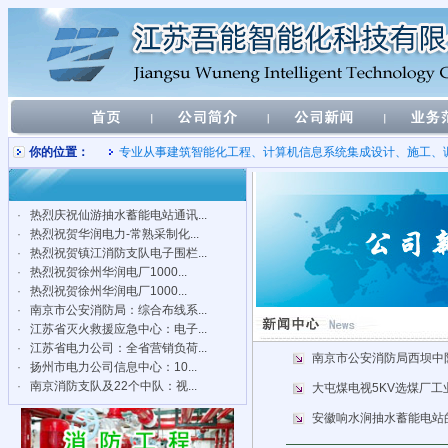
你的位置：
专业从事建筑智能化工程、计算机信息系统集成设计、施工、
·
热烈庆祝仙游抽水蓄能电站通讯...
·
热烈祝贺华润电力-常熟采制化...
·
热烈祝贺镇江消防支队电子围栏...
·
热烈祝贺徐州华润电厂1000...
·
热烈祝贺徐州华润电厂1000...
·
南京市公安消防局：综合布线系...
·
江苏省灭火救援应急中心：电子...
·
江苏省电力公司：全省营销负荷...
南京市公安消防局西坝中
·
扬州市电力公司信息中心：10...
·
南京消防支队及22个中队：视...
大屯煤电视5KV选煤厂
安徽响水涧抽水蓄能电站